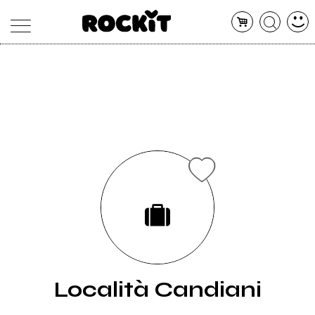
MAGAZINE
DATABASE
ARTICOLI
CONCERTI
ARTISTI
SHOP
RADIO
Località Candiani