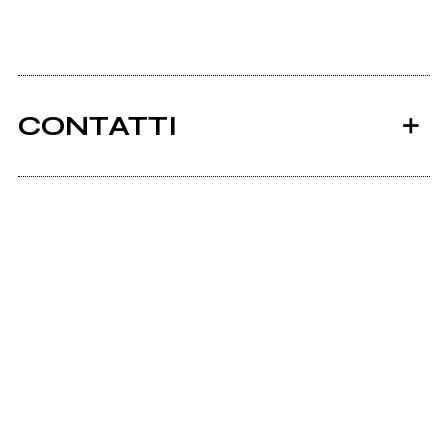
CONTATTI
Ancora nessun utente amministra questa pagina,
puoi farlo tu.
Richiedi la gestione