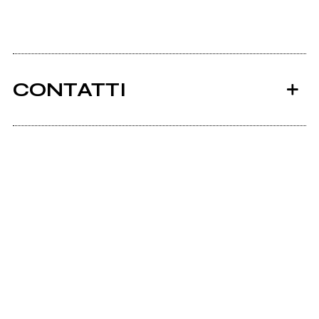
CONTATTI
Ancora nessun utente amministra questa pagina,
puoi farlo tu.
Richiedi la gestione