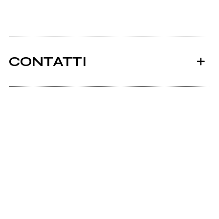
CONTATTI
Ancora nessun utente amministra questa pagina,
puoi farlo tu.
Richiedi la gestione