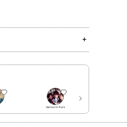
Venus In Furs
Darsena Live Musi