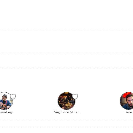
Scrivi all'utente che amministra la pagina.
Invia messaggio
ssio Lega
Virginiana Miller
Mao