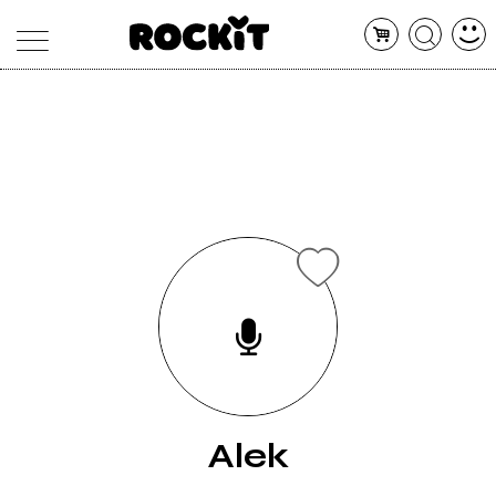
MAGAZINE
DATABASE
ARTICOLI
CONCERTI
ARTISTI
SHOP
RADIO
Alek