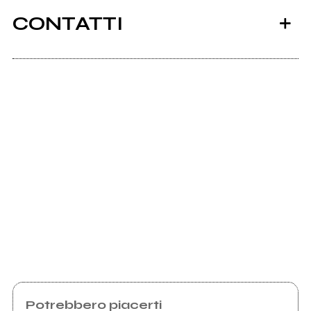
CONTATTI
Scrivi all'utente che amministra la pagina.
Invia messaggio
Potrebbero piacerti