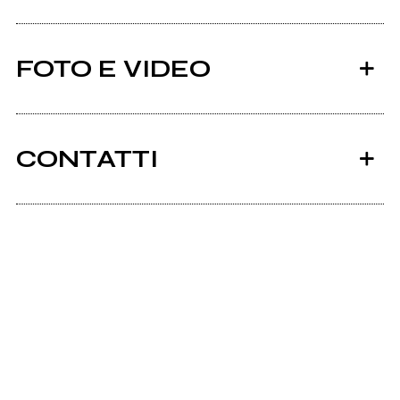
FOTO E VIDEO
CONTATTI
2020
2016
Facebook
Litanìa
BeLow EP
Instagram
Coscienza
Ancora nessun utente amministra questa pagina,
puoi farlo tu.