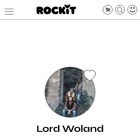
MAGAZINE
DATABASE
ARTICOLI
CONCERTI
ARTISTI
SHOP
RADIO
Lord Woland