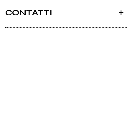
CONTATTI
Scrivi all'utente che amministra la pagina.
Invia messaggio