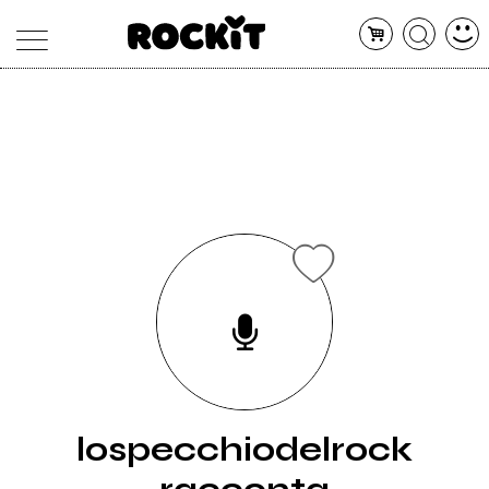
MAGAZINE
DATABASE
ARTICOLI
CONCERTI
ARTISTI
SHOP
RADIO
lospecchiodelrock