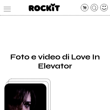
MAGAZINE
DATABASE
ARTICOLI
CONCERTI
ARTISTI
SHOP
Foto e video di Love In
RADIO
Elevator