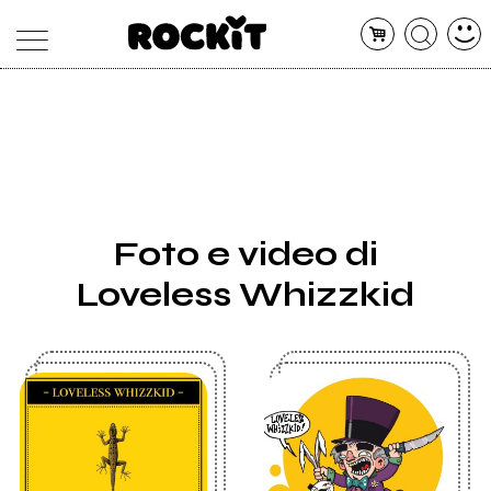
MAGAZINE
DATABASE
ARTICOLI
CONCERTI
ARTISTI
SHOP
Foto e video di
RADIO
Loveless Whizzkid