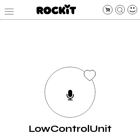
MAGAZINE
DATABASE
ARTICOLI
CONCERTI
ARTISTI
SHOP
RADIO
LowControlUnit