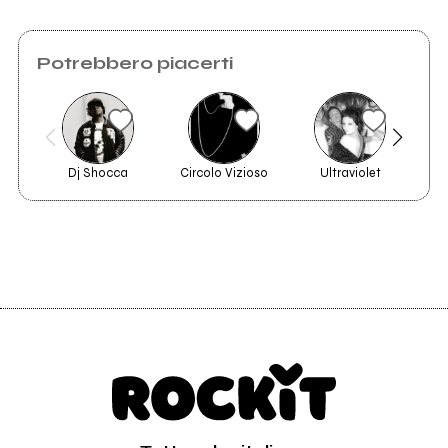
Potrebbero piacerti
Dj Shocca
Circolo Vizioso
Ultraviolet
As