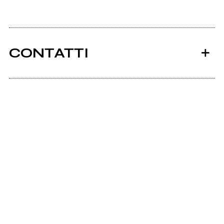
CONTATTI
Mp3.com
Ancora nessun utente amministra questa pagina,
puoi farlo tu.
Richiedi la gestione