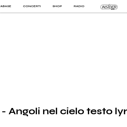
TABASE
CONCERTI
SHOP
RADIO
KIT PRO
ISTI
VIZI
- Angoli nel cielo testo lyr