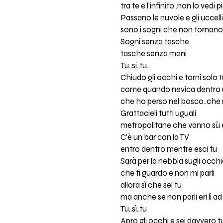
tra te e l'infinito..non lo vedi p
Passano le nuvole e gli uccelli
sono i sogni che non tornano
Sogni senza tasche
tasche senza mani
Tu..si..tu..
Chiudo gli occhi e torni solo 
come quando nevica dentro 
che ho perso nel bosco..che n
Grattacieli tutti uguali
metropolitane che vanno sù 
C'è un bar con la TV
entro dentro mentre esci tu
Sarà per la nebbia sugli occhia
che ti guardo e non mi parli
allora sì che sei tu
ma anche se non parli eri lì a
Tu..sì..tu
Apro gli occhi e sei davvero t