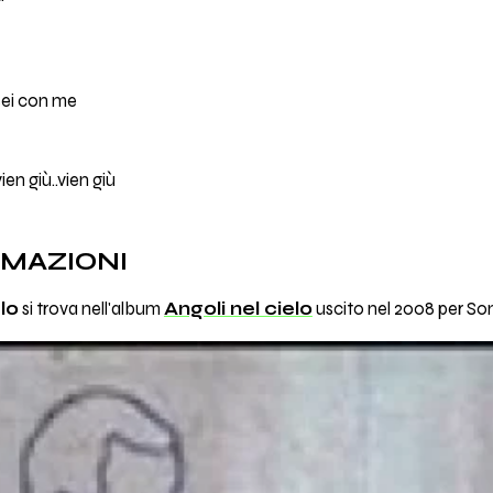
 sei con me
ien giù..vien giù
RMAZIONI
elo
si trova nell'album
Angoli nel cielo
uscito nel 2008 per S