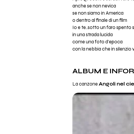
anche se non nevica
se non siamo in America
o dentro al finale di un film
Io e te..sotto un faro spento
in una strada lucida
come una foto d'epoca
con la nebbia che in silenzio v
ALBUM E INFO
La canzone
Angoli nel ci