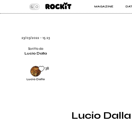
MAGAZINE
DA
INSIDER
ROC
ARTICOLI
ART
RECENSIONI
SER
VIDEO
23/03/2022 - 15:23
Scritto da
Lucio Dalla
38
Lucio Dalla
Lucio Dalla 