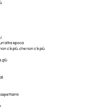
iù
tu
un'altra epoca
on c'è più..che non c'è più
e giù
li
d aspettarmi
u