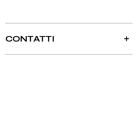
CONTATTI
Ancora nessun utente amministra questa pagina,
puoi farlo tu.
Richiedi la gestione