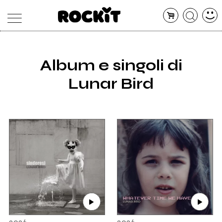
MAGAZINE
Album e singoli di
DATABASE
ARTICOLI
Lunar Bird
CONCERTI
ARTISTI
SHOP
RADIO