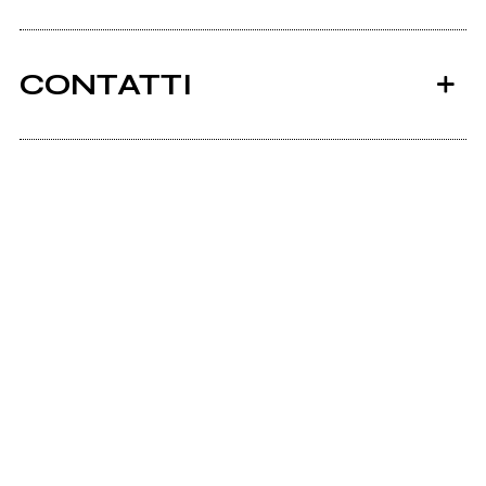
Tutti i testi
2014
Maalox In Cronaca EP
CONTATTI
Facebook
Bandcamp
Youtube
Maalox In Cronaca Live 28-02-15 Chakra
Lounge Catania
Scrivi all'utente che amministra la pagina.