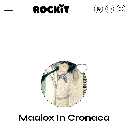
MAGAZINE
DATABASE
ARTICOLI
CONCERTI
ARTISTI
SHOP
RADIO
Maalox In Cronaca