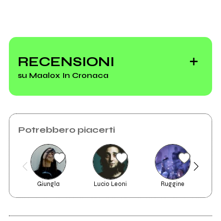
Invia messaggio
Live
Misc
RECENSIONI
su Maalox In Cronaca
Vedi tutti
Potrebbero piacerti
Giungla
Lucio Leoni
Ruggine
2013
Maalox In Cronaca
EP