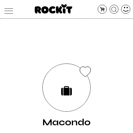
MAGAZINE
DATABASE
ARTICOLI
CONCERTI
ARTISTI
SHOP
RADIO
Macondo