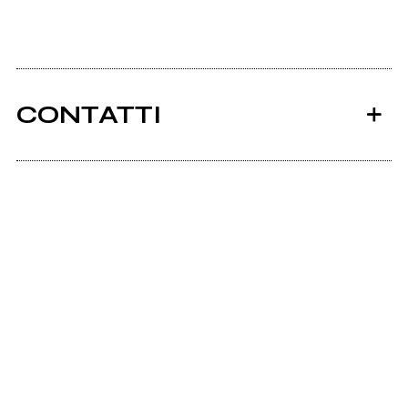
CONTATTI
Ancora nessun utente amministra questa pagina,
puoi farlo tu.
Richiedi la gestione