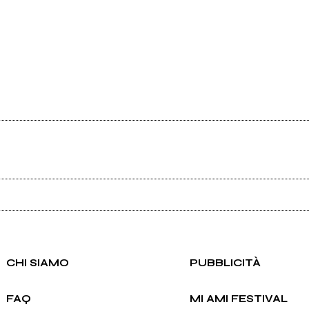
Ancora nessun utente amministra questa pagina, puoi farlo tu.
Richiedi la gestione
CHI SIAMO
PUBBLICITÀ
FAQ
MI AMI FESTIVAL