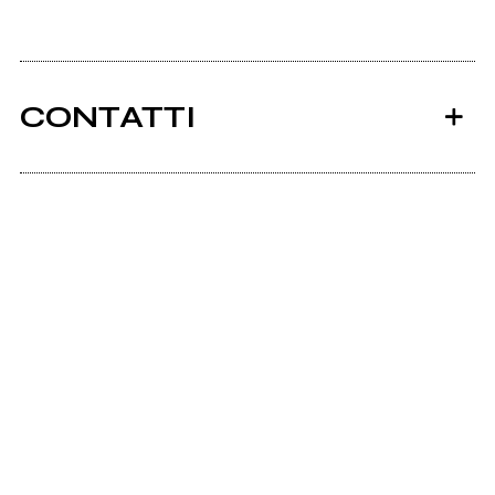
CONTATTI
Maddogs-band.net
Ancora nessun utente amministra questa pagina,
puoi farlo tu.
Richiedi la gestione