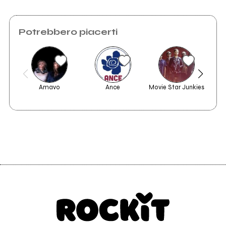
Potrebbero piacerti
Amavo
Ance
Movie Star Junkies
P