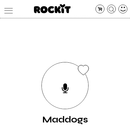
MAGAZINE
DATABASE
ARTICOLI
CONCERTI
ARTISTI
SHOP
RADIO
Maddogs