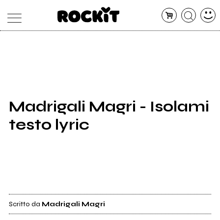
MAGAZINE
DATABASE
ARTICOLI
CONCERTI
ARTISTI
SHOP
Madrigali Magri - Isolami
RADIO
testo lyric
Scritto da
Madrigali Magri