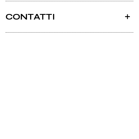
CONTATTI
Scrivi all'utente che amministra la pagina.
Invia messaggio