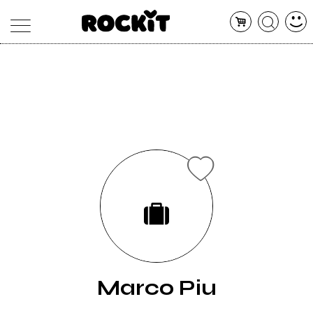
MAGAZINE
DATABASE
ARTICOLI
CONCERTI
ARTISTI
SHOP
RADIO
Marco Piu