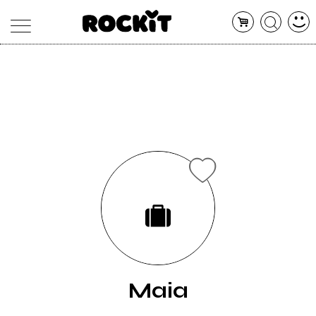
MAGAZINE
DATABASE
ARTICOLI
CONCERTI
ARTISTI
SHOP
RADIO
Maia