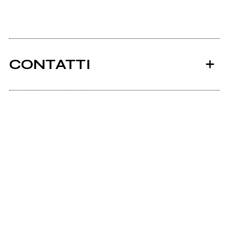
CONTATTI
Ancora nessun utente amministra questa pagina,
puoi farlo tu.
Richiedi la gestione