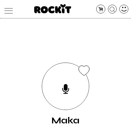
MAGAZINE
DATABASE
ARTICOLI
CONCERTI
ARTISTI
SHOP
RADIO
Maka