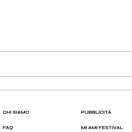
Ancora nessun utente amministra questa pagina, puoi farlo tu.
Richiedi la gestione
CHI SIAMO
PUBBLICITÀ
FAQ
MI AMI FESTIVAL