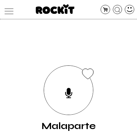
MAGAZINE
DATABASE
ARTICOLI
CONCERTI
ARTISTI
SHOP
RADIO
Malaparte