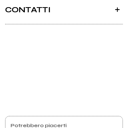
CONTATTI
Scrivi agli amministratori della pagina.
Invia messaggio
Potrebbero piacerti