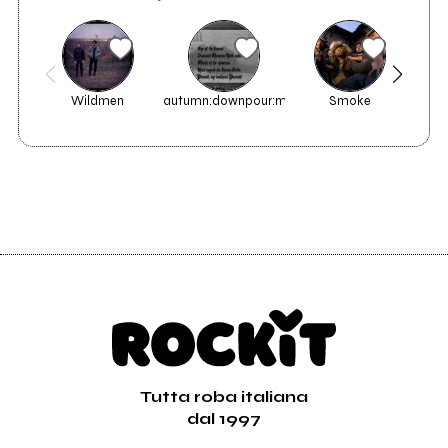
Wildmen
autumn:downpour:machinery
Smoke
Mr.
High
Tutta roba italiana
dal 1997