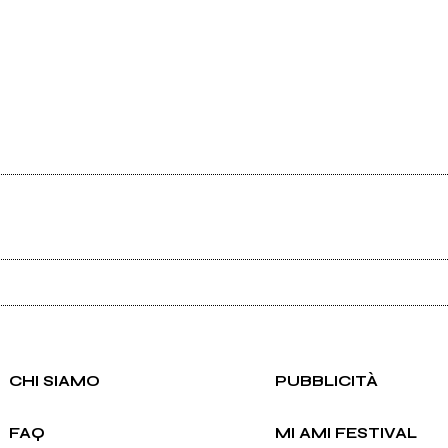
Ancora nessun utente amministra questa pagina, puoi farlo tu.
Richiedi la gestione
CHI SIAMO
PUBBLICITÀ
FAQ
MI AMI FESTIVAL