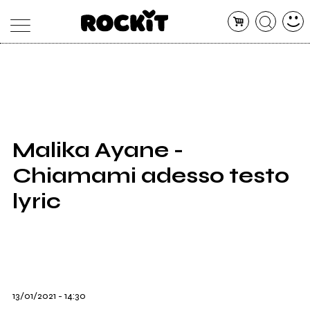
MAGAZINE
DATABASE
ARTICOLI
CONCERTI
ARTISTI
SHOP
Malika Ayane -
RADIO
Chiamami adesso testo
lyric
13/01/2021 - 14:30