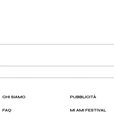
Ancora nessun utente amministra questa pagina, puoi farlo tu.
Richiedi la gestione
CHI SIAMO
PUBBLICITÀ
FAQ
MI AMI FESTIVAL