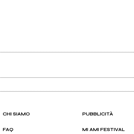
Ancora nessun utente amministra questa pagina, puoi farlo tu.
Richiedi la gestione
CHI SIAMO
PUBBLICITÀ
FAQ
MI AMI FESTIVAL