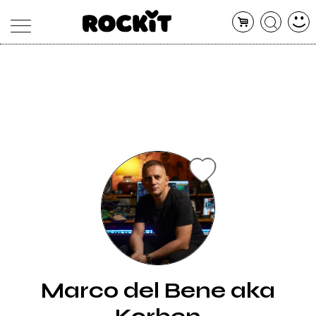
MAGAZINE
DATABASE
ARTICOLI
CONCERTI
ARTISTI
SHOP
RADIO
Marco del Bene aka