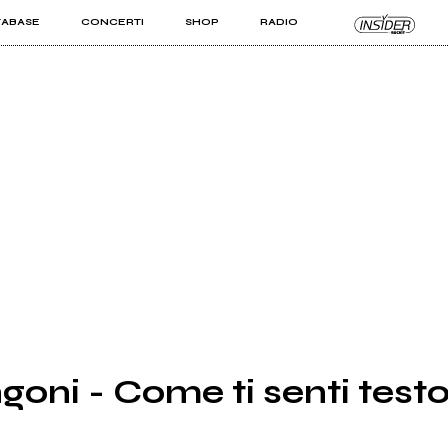
TABASE
CONCERTI
SHOP
RADIO
KIT PRO
ISTI
VIZI
ni - Come ti senti testo 