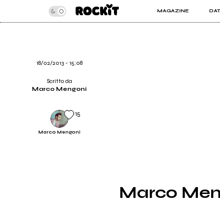
MAGAZINE
DA
INSIDER
ROC
ARTICOLI
ART
RECENSIONI
SER
VIDEO
18/02/2013 - 15:08
Scritto da
Marco Mengoni
15
Marco Mengoni
Marco Mengo