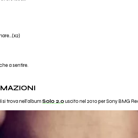
are...(x2)
che a sentire.
RMAZIONI
i
si trova nell'album
Solo 2.0
uscito nel 2010 per Sony BMG Re