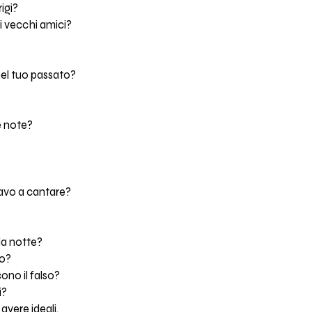
igi?
oi vecchi amici?
el tuo passato?
le note?
avo a cantare?
 la notte?
so?
ono il falso?
i?
avere ideali.