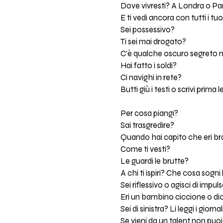
Dove vivresti? A Londra o Par
E ti vedi ancora con tutti i tu
Sei possessivo?
Ti sei mai drogato?
C'è qualche oscuro segreto n
Hai fatto i soldi?
Ci navighi in rete?
Butti giù i testi o scrivi prima 
Per cosa piangi?
Sai trasgredire?
Quando hai capito che eri br
Come ti vesti?
Le guardi le brutte?
A chi ti ispiri? Che cosa sogni
Sei riflessivo o agisci di impul
Eri un bambino ciccione o dic
Sei di sinistra? Li leggi i giornal
Se vieni da un talent non puoi 