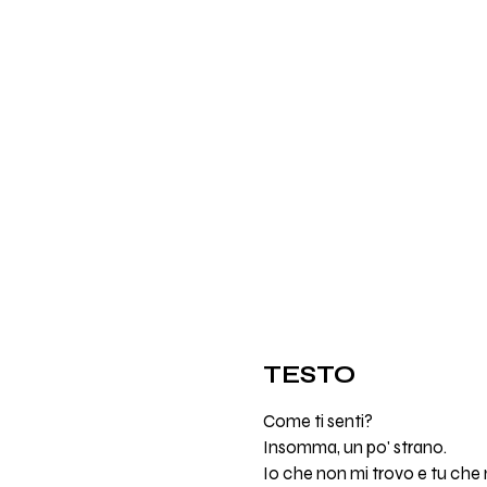
TESTO
Come ti senti?
Insomma, un po' strano.
Io che non mi trovo e tu che 