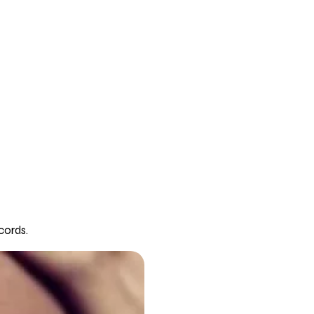
cords.