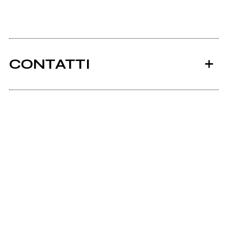
CONTATTI
Ancora nessun utente amministra questa pagina,
puoi farlo tu.
Richiedi la gestione