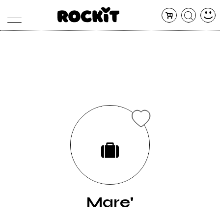
MAGAZINE
DATABASE
ARTICOLI
CONCERTI
ARTISTI
SHOP
RADIO
Mare'