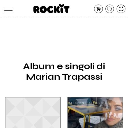
MAGAZINE
DATABASE
ARTICOLI
CONCERTI
ARTISTI
SHOP
Album e singoli di
RADIO
Marian Trapassi