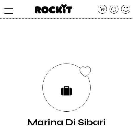
MAGAZINE
DATABASE
ARTICOLI
CONCERTI
ARTISTI
SHOP
RADIO
Marina Di Sibari