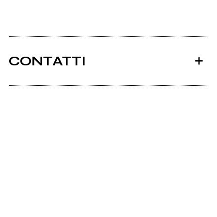
CONTATTI
Ancora nessun utente amministra questa pagina,
puoi farlo tu.
Richiedi la gestione