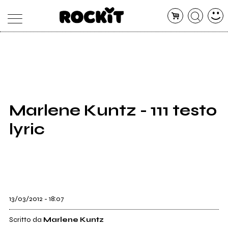
MAGAZINE
DATABASE
ARTICOLI
CONCERTI
ARTISTI
SHOP
Marlene Kuntz - 111 testo
RADIO
lyric
13/03/2012 - 18:07
Scritto da
Marlene Kuntz