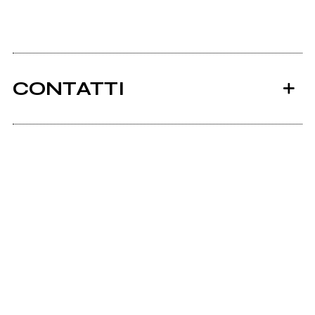
CONTATTI
Ancora nessun utente amministra questa pagina,
puoi farlo tu.
Richiedi la gestione