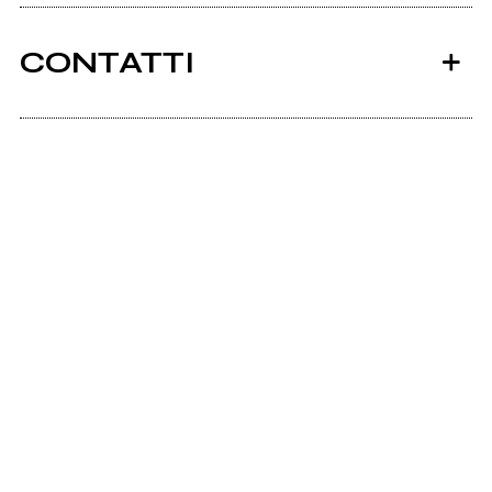
CONTATTI
Strumentimusicalimartorina.com
Ancora nessun utente amministra questa pagina,
puoi farlo tu.
Richiedi la gestione