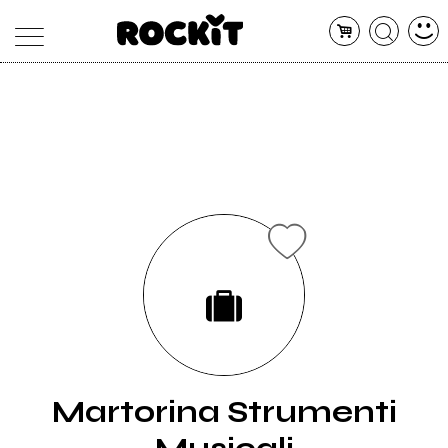
MAGAZINE
DATABASE
ARTICOLI
CONCERTI
ARTISTI
SHOP
RADIO
Martorina Strumenti