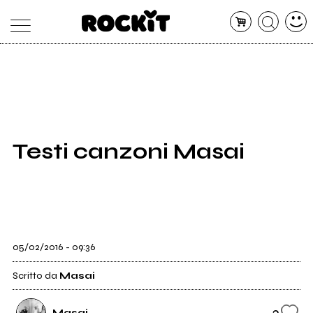
MAGAZINE
DATABASE
ARTICOLI
CONCERTI
ARTISTI
SHOP
Testi canzoni Masai
RADIO
05/02/2016 - 09:36
Scritto da
Masai
3
Masai