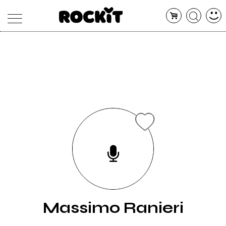
MAGAZINE
DATABASE
ARTICOLI
CONCERTI
ARTISTI
SHOP
RADIO
Massimo Ranieri