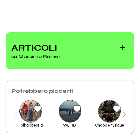
ARTICOLI
su Massimo Ranieri
Potrebbero piacerti
I cinque migliori
momenti made in
Napoli nella storia
di Sanremo
Folkabbestia
WEIRD.
Chaos Physique
Ales