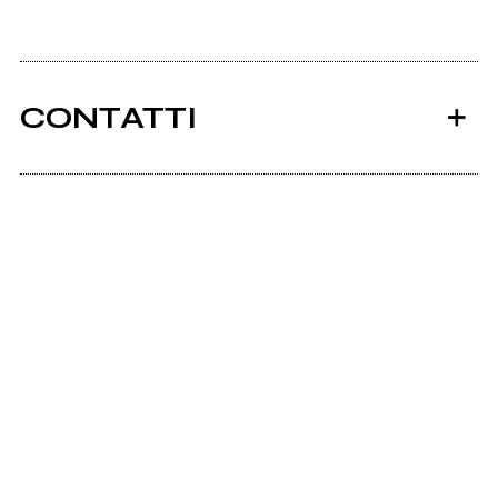
CONTATTI
Ancora nessun utente amministra questa pagina,
puoi farlo tu.
Richiedi la gestione