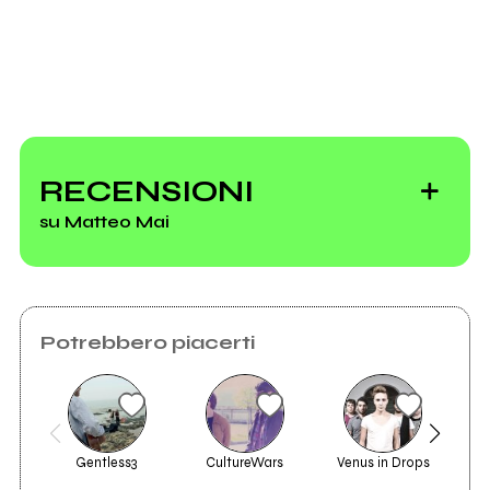
2023
Non6
RECENSIONI
su Matteo Mai
Potrebbero piacerti
Gentless3
CultureWars
Venus in Drops
O
2024
2023