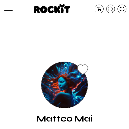
MAGAZINE
DATABASE
ARTICOLI
CONCERTI
ARTISTI
SHOP
RADIO
Matteo Mai