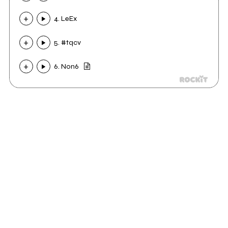
4. LeEx
5. #tqcv
6. Non6