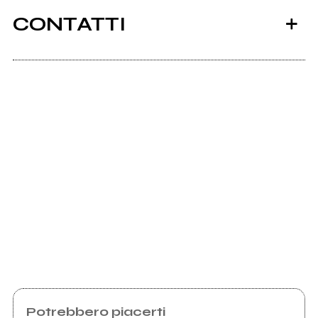
CONTATTI
Scrivi all'utente che amministra la pagina.
Invia messaggio
Potrebbero piacerti