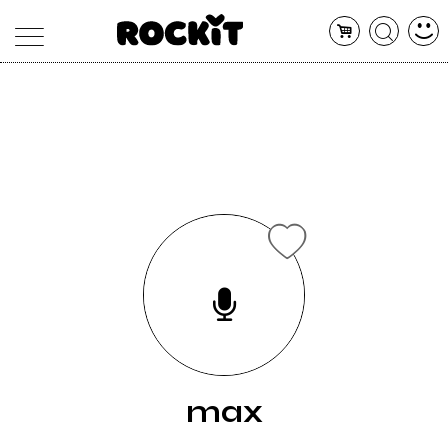
MAGAZINE
DATABASE
ARTICOLI
CONCERTI
ARTISTI
SHOP
RADIO
max