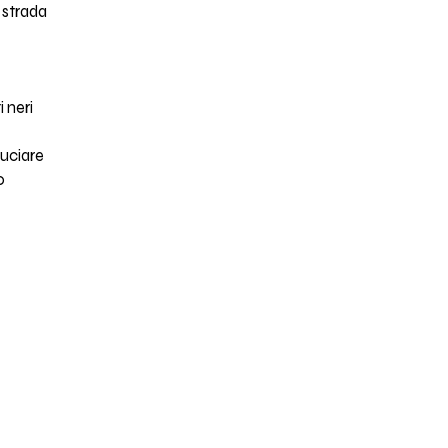
a strada
 neri
ruciare
o