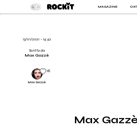
MAGAZINE
DA
INSIDER
ROC
ARTICOLI
ART
RECENSIONI
SER
VIDEO
13/01/2021 - 14:42
Scritto da
Max Gazzè
1K
Max Gazzè
Max Gazzè -