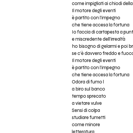
come impigliati ai chiodi dell
Il motore degli eventi
è partito con l'impegno
che tiene accesa la fortuna
Io faccia di cartapesta a punti
e miscredente dell'irrealtà
ho bisogno di gelarmi e poi b
se c'è davvero freddo e fuoc
Il motore degli eventi
è partito con l'impegno
che tiene accesa la fortuna
Odora di fumo l
a biro sul banco
tempo sprecato
a vietare vulve
Sensi di colpa
studiare fumetti
come minore
letteratura