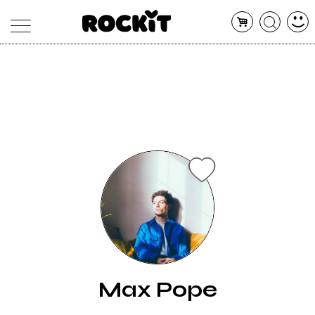
MAGAZINE
DATABASE
ARTICOLI
CONCERTI
ARTISTI
SHOP
RADIO
Max Pope