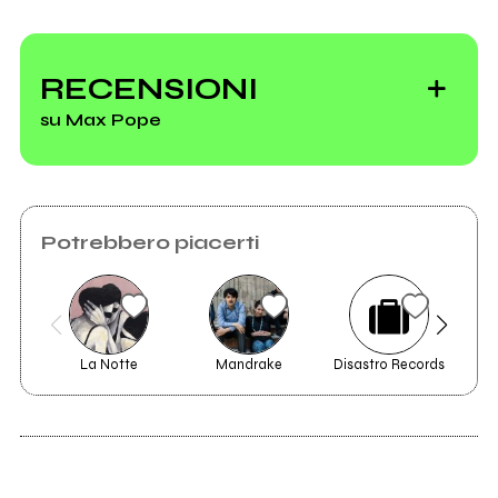
RECENSIONI
su Max Pope
Potrebbero piacerti
La Notte
Mandrake
Disastro Records
Il
2018
UP