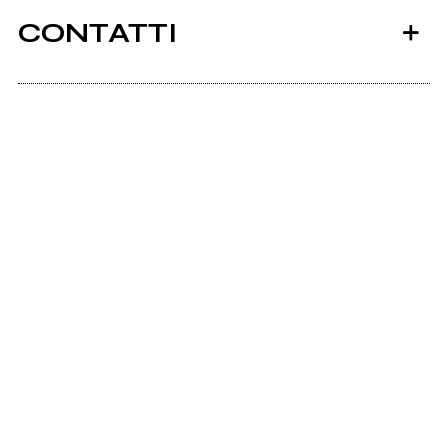
CONTATTI
Maxpope.com
Instagram
2019
UP
Scrivi all'utente che amministra la pagina.
Invia messaggio