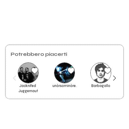
Potrebbero piacerti
Jacknifed 
unòrsominòre.
Barbagallo
Vorrei
Juggernaut
Vedi tutti