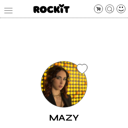
MAGAZINE
DATABASE
ARTICOLI
CONCERTI
ARTISTI
SHOP
RADIO
MAZY