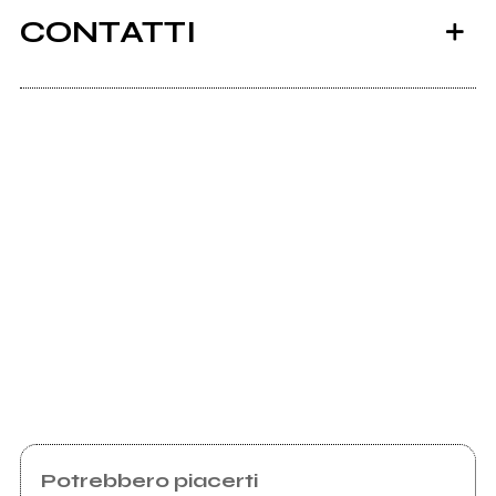
CONTATTI
Scrivi all'utente che amministra la pagina.
2012
EP
Invia messaggio
Potrebbero piacerti