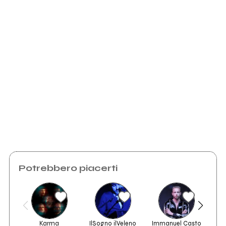
Medulainviola.it
Myspace.com
Scrivi all'utente che amministra la pagina.
Invia messaggio
Potrebbero piacerti
Karma
IlSogno ilVeleno
Immanuel Casto
Dan