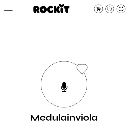
MAGAZINE
DATABASE
ARTICOLI
CONCERTI
ARTISTI
SHOP
RADIO
Medulainviola