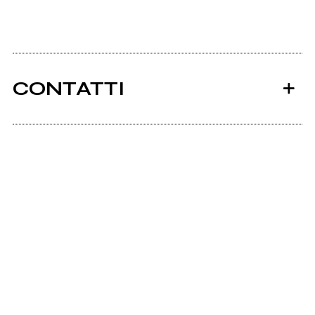
CONTATTI
Ancora nessun utente amministra questa pagina,
puoi farlo tu.
Richiedi la gestione