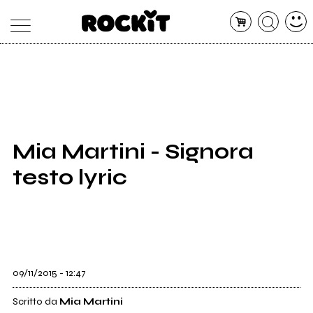
MAGAZINE
DATABASE
ARTICOLI
CONCERTI
ARTISTI
SHOP
Mia Martini - Signora
RADIO
testo lyric
09/11/2015 - 12:47
Scritto da
Mia Martini