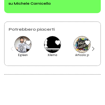
su Michele Carnicella
Potrebbero piacerti
Egreen
Xilema
Articolo 31
P
2023
aSOCIAL