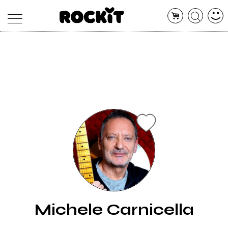
MAGAZINE
DATABASE
ARTICOLI
CONCERTI
ARTISTI
SHOP
RADIO
Michele Carnicella