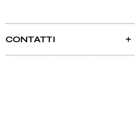
CONTATTI
Ancora nessun utente amministra questa pagina,
puoi farlo tu.
Richiedi la gestione