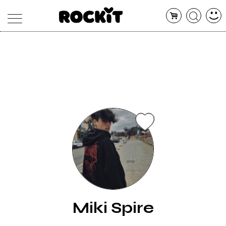
MAGAZINE
DATABASE
ARTICOLI
CONCERTI
ARTISTI
SHOP
RADIO
Miki Spire